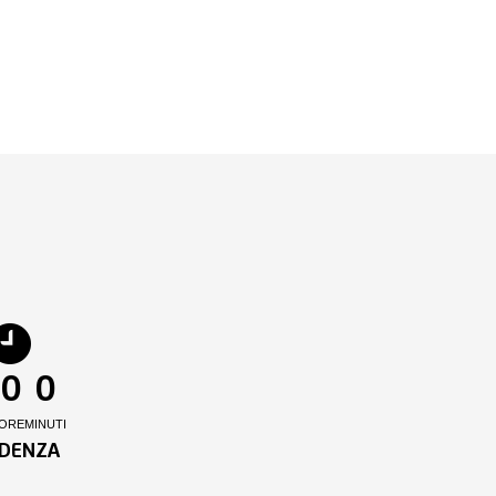
0
0
ORE
MINUTI
DENZA