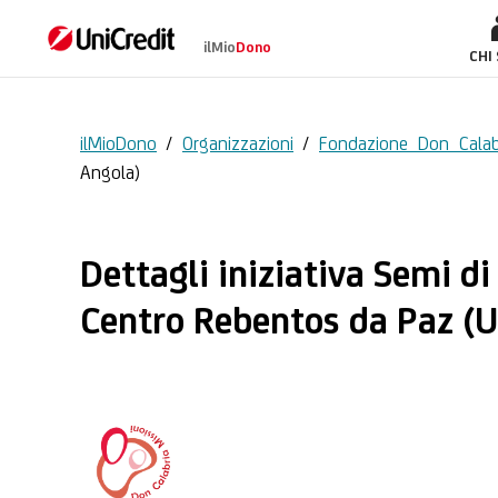
ilMio
Dono
Semi di Futuro: Edu
CHI
ilMioDono
/
Organizzazioni
/
Fondazione Don Calab
Angola)
Dettagli iniziativa Semi d
Centro Rebentos da Paz (U