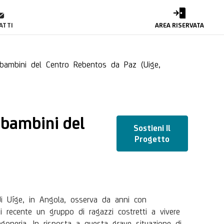
ambini del Centro Reb
ATTI
AREA RISERVATA
 bambini del Centro Rebentos da Paz (Uige,
i bambini del
Sostieni Il
Progetto
di Uíge, in Angola, osserva da anni con
 di recente un gruppo di ragazzi costretti a vivere
egoneria. In risposta a questa grave situazione di