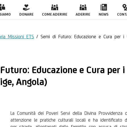
cazione e Cura per i b
 SIAMO
DONARE
COME ADERIRE
ADERIRE
NEWS
CONT
ria Missioni ETS
/
Semi di Futuro: Educazione e Cura per i
i Futuro: Educazione e Cura per 
ige, Angola)
La Comunità dei Poveri Servi della Divina Provvidenza 
attenzione le pratiche culturali locali e ha identificato
per strada, allontanati dalle famiglie con accusa di str