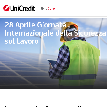
ilMio
Dono
Banner
28 Aprile Giornata
Internazionale della Sicurezza
sul Lavoro