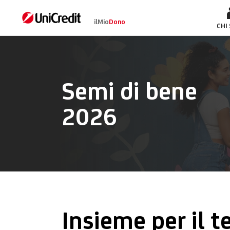
ilMio
Dono
CSV
CHI
Semi di bene
2026
Insieme per il te