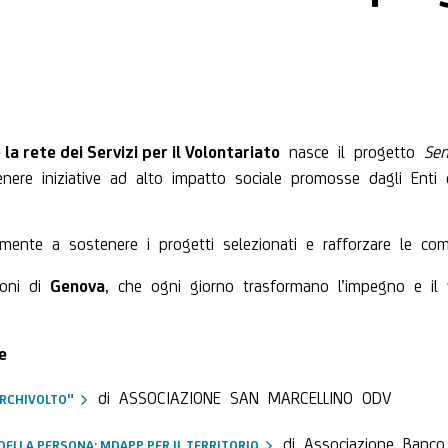
nasce il progetto
Se
la rete dei Servizi per il Volontariato
enere iniziative ad alto impatto sociale promosse dagli Enti 
ente a sostenere i progetti selezionati e rafforzare le comun
ioni di
, che ogni giorno trasformano l’impegno e il 
Genova
e
di
ASSOCIAZIONE SAN MARCELLINO ODV
ARCHIVOLTO"
di
Associazione Banco 
DELLA PERSONA: MDAPP PER IL TERRITORIO