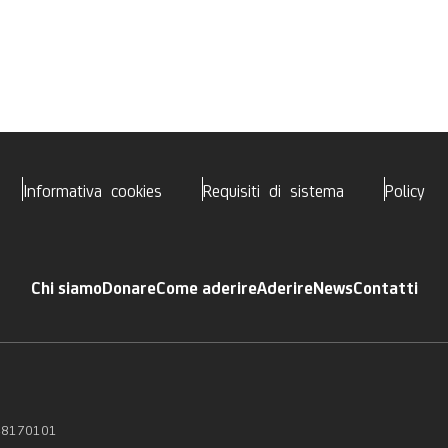
Informativa cookies
Requisiti di sistema
Policy
Chi siamo
Donare
Come aderire
Aderire
News
Contatti
0348170101