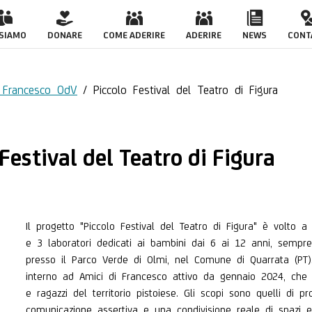
 Teatro di Figura
 SIAMO
DONARE
COME ADERIRE
ADERIRE
NEWS
CONT
i Francesco OdV
/
Piccolo Festival del Teatro di Figura
 Festival del Teatro di Figura
Il progetto "Piccolo Festival del Teatro di Figura" è volto a 
e 3 laboratori dedicati ai bambini dai 6 ai 12 anni, sempr
presso il Parco Verde di Olmi, nel Comune di Quarrata (PT).
interno ad Amici di Francesco attivo da gennaio 2024, che 
e ragazzi del territorio pistoiese. Gli scopi sono quelli di
comunicazione assertiva e una condivisione reale di spazi e 