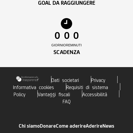
GOAL DA RAGGIUNGERE
0
0
0
GIORNI
ORE
MINUTI
SCADENZA
Dati societari
Privacy
Informativa cookies
Requisiti di sistema
Policy
Vantaggi fiscali
Accessibilità
FAQ
Chi siamo
Donare
Come aderire
Aderire
News