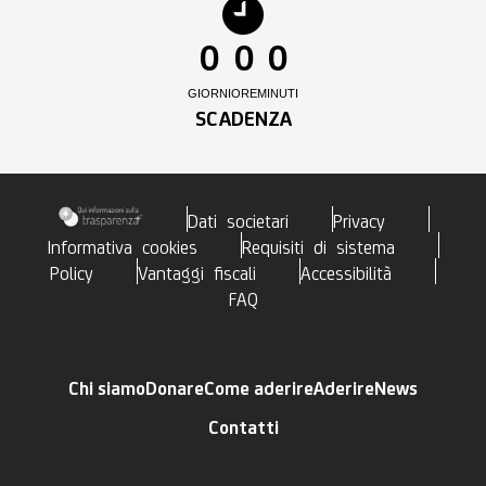
0
0
0
GIORNI
ORE
MINUTI
SCADENZA
Dati societari
Privacy
Informativa cookies
Requisiti di sistema
Policy
Vantaggi fiscali
Accessibilità
FAQ
Chi siamo
Donare
Come aderire
Aderire
News
Contatti