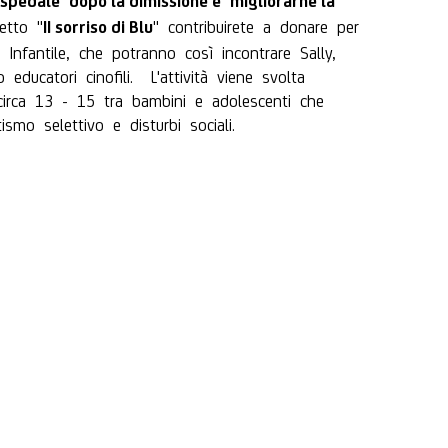
’ospedale
dopo la dimissione e
migliorarne la
etto "
" contribuirete a donare per
II sorriso di Blu
 Infantile, che potranno così incontrare Sally,
 educatori cinofili.
L'attività viene svolta
circa 13 - 15 tra bambini e adolescenti che
ismo selettivo e disturbi sociali.