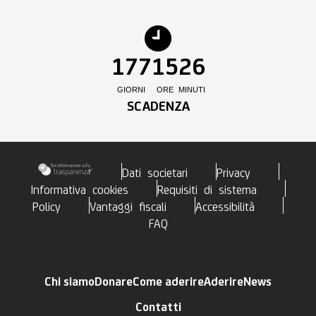
177
15
26
GIORNI
ORE
MINUTI
SCADENZA
Dati societari
Privacy
Informativa cookies
Requisiti di sistema
Policy
Vantaggi fiscali
Accessibilità
FAQ
Chi siamo
Donare
Come aderire
Aderire
News
Contatti