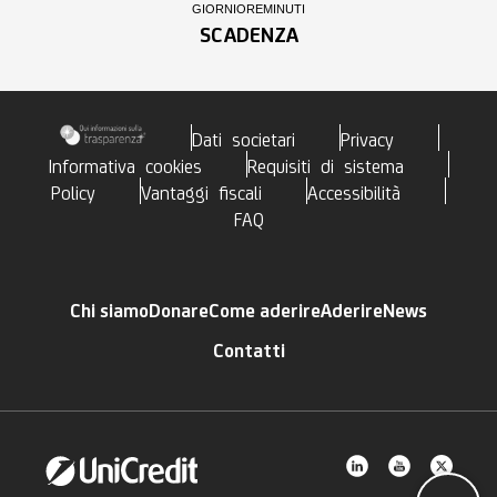
GIORNI
ORE
MINUTI
SCADENZA
Dati societari
Privacy
Informativa cookies
Requisiti di sistema
Policy
Vantaggi fiscali
Accessibilità
FAQ
Chi siamo
Donare
Come aderire
Aderire
News
Contatti