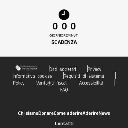
0
0
0
GIORNI
ORE
MINUTI
SCADENZA
Dati societari
Privacy
Informativa cookies
Requisiti di sistema
Policy
Vantaggi fiscali
Accessibilità
FAQ
Chi siamo
Donare
Come aderire
Aderire
News
Contatti