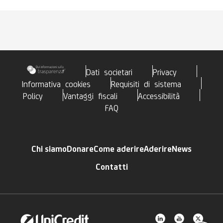
i popoli, alla spiritualità, alla comunità e al servizio verso
il prossimo; Apertura al dialogo e all’accoglienza nelle
diversità che ogni persona manifesta.
Dati societari
Privacy
Informativa cookies
Requisiti di sistema
Policy
Vantaggi fiscali
Accessibilità
FAQ
Chi siamo
Donare
Come aderire
Aderire
News
Contatti