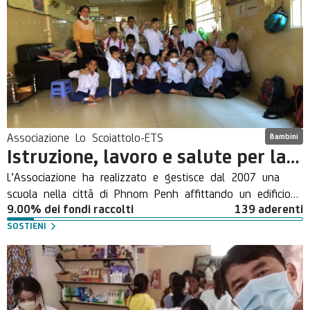
Associazione Lo Scoiattolo-ETS
Bambini
Istruzione, lavoro e salute per la Cambogia
L’Associazione ha realizzato e gestisce dal 2007 una
scuola nella città di Phnom Penh affittando un edificio
9.00% dei fondi raccolti
139 aderenti
costituito da un’aula scolastica per i bambini della scuola
primaria, una cucina con refettorio, un’aula informatica,
SOSTIENI
un ambulatorio attrezzato ed un ufficio. L’iniziativa si
inserisce in un contesto socio-culturale caratterizzato da
estrema povertà̀, da mancanza di istruzione e da totale
assenza di strutture ricreative pubbliche, in cui trova
terreno fertile la delinquenza e lo sfruttamento minorile;