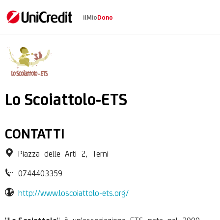
ilMio
Dono
Associazione Lo Scoi
Lo Scoiattolo-ETS
CONTATTI
Piazza delle Arti 2, Terni
0744403359
http://www.loscoiattolo-ets.org/
"
" è un'associazione ETS nata nel 2000,