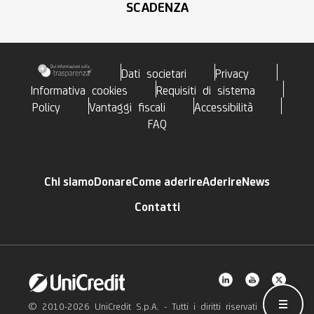
SCADENZA
Dati societari
Privacy
Informativa cookies
Requisiti di sistema
Policy
Vantaggi fiscali
Accessibilità
FAQ
Chi siamo
Donare
Come aderire
Aderire
News
Contatti
Hamb
© 2010-2026 UniCredit S.p.A. - Tutti i diritti riservati -