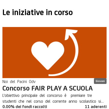
Le iniziative in corso
Noi del Pacini Odv
Giovani
Concorso FAIR PLAY A SCUOLA
L'obiettivo principale del concorso è premiare tre
studenti che nel corso del corrente anno scolastico si
0.00% dei fondi raccolti
11 aderenti
distinguano per significativi gesti di altruismo e/o per