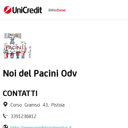
ilMio
Dono
Noi del Pacini Odv
Noi del Pacini Odv
CONTATTI
Corso Gramsci 43, Pistoia
3391236812
http://www.noidelpacinionlus.it