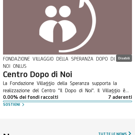
FONDAZIONE VILLAGGIO DELLA SPERANZA DOPO DI
Disabili
NOI ONLUS
Centro Dopo di Noi
La Fondazione Villaggio della Speranza supporta la
realizzazione del Centro "Il Dopo di Noi". Il Villaggio è
0.00% dei fondi raccolti
7 aderenti
pensato per accogliere e sostenere le persone con
disabilità nelle varie fasi della vita , ponendo attenzione
SOSTIENI
sulle esigenze diversificate dalla nascita alla vecchiaia,
promuovendo l'accoglienza e la valorizzazione della
persona con disabilità nella propria comunità di
appartenenza, in quanto risorsa preziosa al fine di
TUTTE LE NEWS