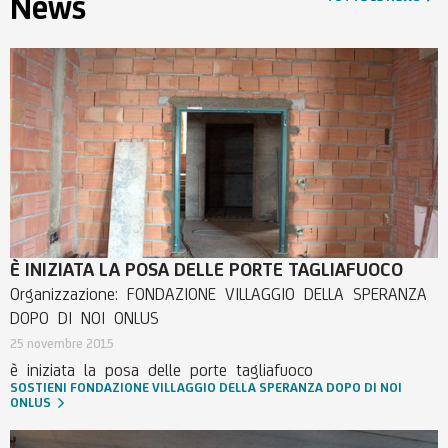
News
promuovere una cultura che si fondi sull'amore, sul
rispetto e sull'integrazione delle potenzialità di ciascuno.
Alla base di tale progetto vi è la sofferenza dei familiari
per le difficoltà che incontrano quotidianamente nel
vedere realizzata l'inclusione dei propri cari nella società.
È INIZIATA LA POSA DELLE PORTE TAGLIAFUOCO
Organizzazione: FONDAZIONE VILLAGGIO DELLA SPERANZA
DOPO DI NOI ONLUS
25 novembre 2015
è iniziata la posa delle porte tagliafuoco
SOSTIENI FONDAZIONE VILLAGGIO DELLA SPERANZA DOPO DI NOI
ONLUS