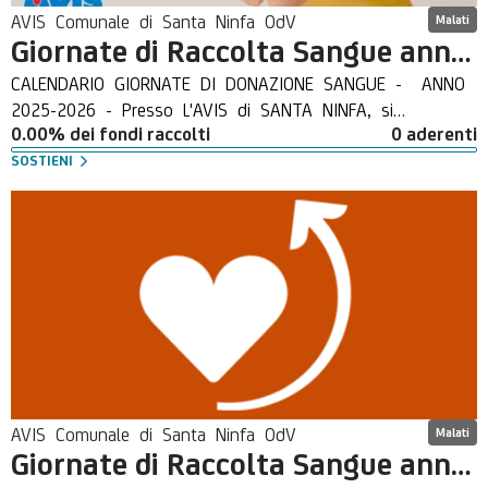
AVIS Comunale di Santa Ninfa OdV
Malati
Giornate di Raccolta Sangue anno 2025-2026
CALENDARIO GIORNATE DI DONAZIONE SANGUE - ANNO
2025-2026 - Presso L'AVIS di SANTA NINFA, si
0.00% dei fondi raccolti
0 aderenti
effettuerà la Giornata di Raccolta Sangue dalle ore 8,30
alle ore 12,30. Le Parole, da sole, non servono a niente.
SOSTIENI
Donare è sacrificio. Se ti senti bene dai un po' del Tuo
sangue per sentirti meglio! Aiutando gli Altri controlli la
Tua salute e aiuti Te stesso. Fidando nella Tua
sensibilità e generosità verso chi ha bisogno, Ti ricordo
che Tu puoi contribuire a salvare una vita umana anche
sollecitando amici e conoscenti a donare.
AVIS Comunale di Santa Ninfa OdV
Malati
Giornate di Raccolta Sangue anno 2026