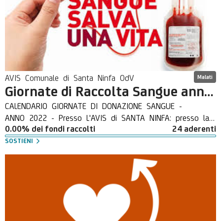
AVIS Comunale di Santa Ninfa OdV
Malati
Giornate di Raccolta Sangue anno 2022
CALENDARIO GIORNATE DI DONAZIONE SANGUE -
ANNO 2022 - Presso L'AVIS di SANTA NINFA: presso la
0.00% dei fondi raccolti
24 aderenti
nostra sede si effettuerà la Giornata di Raccolta
Sangue dalle ore 8,30 alle ore 12,30. Le Parole, da sole,
SOSTIENI
non servono a niente. Donare è sacrificio. Se ti senti
bene dai un po' del Tuo sangue per sentirti meglio!
Aiutando gli Altri controlli la Tua salute e aiuti Te
stesso. Fidando nella Tua sensibilità e generosità
verso chi ha bisogno, Ti ricordo che Tu puoi contribuire
a salvare una vita umana anche sollecitando amici e