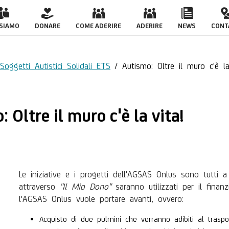
o c'è la vita!
 SIAMO
DONARE
COME ADERIRE
ADERIRE
NEWS
CONT
Soggetti Autistici Solidali ETS
/
Autismo: Oltre il muro c'è la
 Oltre il muro c'è la vita!
Le iniziative e i progetti dell'AGSAS Onlus sono tutti a 
attraverso
"Il Mio Dono"
saranno utilizzati per il fina
l'AGSAS Onlus vuole portare avanti, ovvero:
Acquisto di due pulmini che verranno adibiti al traspor