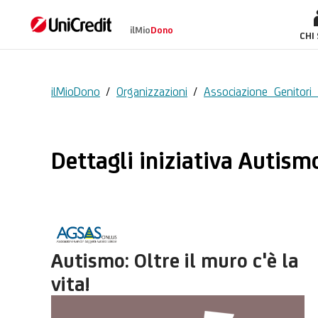
ilMio
Dono
Autismo: Oltre il mur
CHI
ilMioDono
/
Organizzazioni
/
Associazione Genitori 
Dettagli iniziativa Autismo:
Autismo: Oltre il muro c'è la
vita!