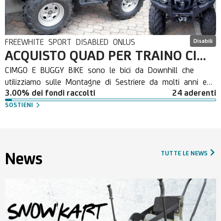
FREEWHITE SPORT DISABLED ONLUS
Disabili
ACQUISTO QUAD PER TRAINO CIMGO E BUGGY BIKE
CIMGO E BUGGY BIKE sono le bici da Downhill che
utilizziamo sulle Montagne di Sestriere da molti anni e
3.00% dei fondi raccolti
24 aderenti
gli oltre 30 percorsi utilizzati richiedono di arroccare a
monte le bici per poter godere delle emozioni in discesa
SOSTIENI
di questi percorsi. L'ACQUISTO DI UN QUAD ADATTO A
QUESTO SCOPO PERMETTERA' LO SVOLGIMENTO DELLE
ATTIVITA' ANCHE SENZA L'APERTURA DEGLI IMPIANTI DI
RISALITA IN ALCUNI PERIODI DELL'ESTATE E UNA
News
TUTTE LE NEWS
MAGGIORE FRUIZIONE RAGGIUNGENDO ANCHE
QUEST'ESTATE LE 300 PRESENZE DI PERSONE DISABILI
SULLE NOSTRE MONTAGNE