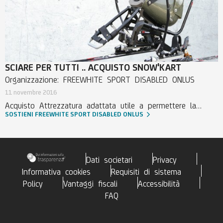
SCIARE PER TUTTI .. ACQUISTO SNOW'KART
Organizzazione: FREEWHITE SPORT DISABLED ONLUS
11 novembre 2016
Acquisto Attrezzatura adattata utile a permettere la
SOSTIENI FREEWHITE SPORT DISABLED ONLUS
pratica dello sci alpino a persone con disabilità anche
gravi
Dati societari
Privacy
Informativa cookies
Requisiti di sistema
Policy
Vantaggi fiscali
Accessibilità
FAQ