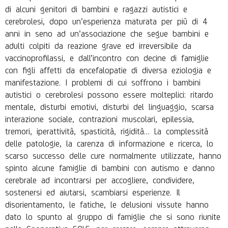
di alcuni genitori di bambini e ragazzi autistici e
cerebrolesi, dopo un’esperienza maturata per più di 4
anni in seno ad un’associazione che segue bambini e
adulti colpiti da reazione grave ed irreversibile da
vaccinoprofilassi, e dall’incontro con decine di famiglie
con figli affetti da encefalopatie di diversa eziologia e
manifestazione. I problemi di cui soffrono i bambini
autistici o cerebrolesi possono essere molteplici: ritardo
mentale, disturbi emotivi, disturbi del linguaggio, scarsa
interazione sociale, contrazioni muscolari, epilessia,
tremori, iperattività, spasticità, rigidità… La complessità
delle patologie, la carenza di informazione e ricerca, lo
scarso successo delle cure normalmente utilizzate, hanno
spinto alcune famiglie di bambini con autismo e danno
cerebrale ad incontrarsi per accogliere, condividere,
sostenersi ed aiutarsi, scambiarsi esperienze. Il
disorientamento, le fatiche, le delusioni vissute hanno
dato lo spunto al gruppo di famiglie che si sono riunite
nella Cooperativa SOLE, per cercare, sempre attraverso