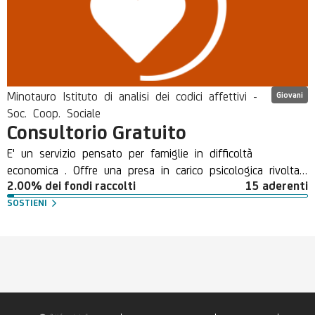
Minotauro Istituto di analisi dei codici affettivi -
Giovani
Soc. Coop. Sociale
Consultorio Gratuito
E' un servizio pensato per famiglie in difficoltà
economica . Offre una presa in carico psicologica rivolta
2.00% dei fondi raccolti
15 aderenti
agli adolescenti in crisi e ai loro genitori. Si rivolge ad
alcune specifiche forme di sofferenza adolescenziale :
SOSTIENI
Adolescenti isolati, ritirati da scuola, chiusi in casa, in
conflitto con i genitori, dipendenti da Internet.
Adolescenti che pensano alla morte come soluzione, che
abbiano tentato il suicidio, o autolesionisti Adolescenti
sofferenti di disturbi della condotta alimentare o
insoddisfatti della propria corporeità Oltre ai colloqui