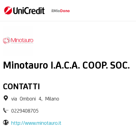
ilMio
Dono
Minotauro Istituto di 
Minotauro I.A.C.A. COOP. SOC.
CONTATTI
via Omboni 4, Milano
0229408705
http://www.minotauro.it