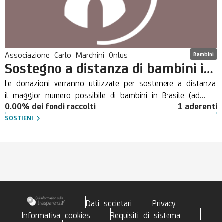
Associazione Carlo Marchini Onlus
Bambini
Sostegno a distanza di bambini in Brasile seguiti da suore e missionari Salesiani
Le donazioni verranno utilizzate per sostenere a distanza
il maggior numero possibile di bambini in Brasile (ad
0.00% dei fondi raccolti
1 aderenti
oggi sono stati aiutati circa 14.000 bambini) . Un
esempio concreto di quello che è stato realizzato nel
SOSTIENI
corso dei 18 anni di attività dell'associazione puo essere
visto visitando il sito www.carlomarchinionlus.it
Dati societari
Privacy
Informativa cookies
Requisiti di sistema