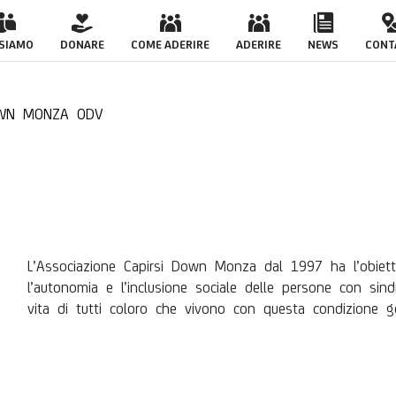
IRSI DOWN MONZA O
 SIAMO
DONARE
COME ADERIRE
ADERIRE
NEWS
CONT
OWN MONZA ODV
L’Associazione Capirsi Down Monza dal 1997 ha l’obietti
l’autonomia e l’inclusione sociale delle persone con sin
vita di tutti coloro che vivono con questa condizione g