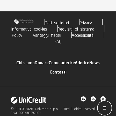
Dati societari
Privacy
Informativa cookies
Requisiti di sistema
Policy
Vantaggi fiscali
Accessibilità
FAQ
Chi siamo
Donare
Come aderire
Aderire
News
Contatti
Hamb
© 2010-2026 UniCredit S.p.A. - Tutti i diritti riservati -
P.Iva 00348170101
AR
RISE