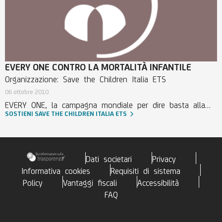
acqua potabile, kit igienici e garantire cure urgenti ai
bambini. Solo con il tuo aiuto possiamo salvare più vite,
offrire protezione e speranza a chi ha perso tutto. Ogni
minuto può fare la differenza. Dona ora.
EVERY ONE CONTRO LA MORTALITÀ INFANTILE
Organizzazione: Save the Children Italia ETS
06 ottobre 2010
EVERY ONE, la campagna mondiale per dire basta alla
SOSTIENI SAVE THE CHILDREN ITALIA ETS
mortalità infantile.
Dati societari
Privacy
Informativa cookies
Requisiti di sistema
Policy
Vantaggi fiscali
Accessibilità
FAQ