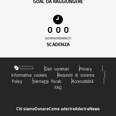
GOAL DA RAGGIUNGERE
0
0
0
GIORNI
ORE
MINUTI
SCADENZA
Dati societari
Privacy
Informativa cookies
Requisiti di sistema
Policy
Vantaggi fiscali
Accessibilità
FAQ
Chi siamo
Donare
Come aderire
Aderire
News