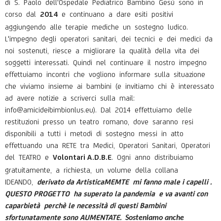
di S. Paolo dell'Ospedale Pediatrico Bambino Gesù sono in
corso dal
e continuano a dare esiti positivi
2014
aggiungendo alle terapie mediche un sostegno ludico.
L'impegno degli operatori sanitari, dei tecnici e dei medici da
noi sostenuti, riesce a migliorare la qualità della vita dei
soggetti interessati. Quindi nel continuare il nostro impegno
effettuiamo incontri che vogliono informare sulla situazione
che viviamo insieme ai bambini (e invitiamo chi è interessato
ad avere notizie a scriverci sulla mail:
info@amicideibimbionlus.eu). Dal 2014 effettuiamo delle
restituzioni presso un teatro romano, dove saranno resi
disponibili a tutti i metodi di sostegno messi in atto
effettuando una RETE tra Medici, Operatori Sanitari, Operatori
del TEATRO e
. Ogni anno distribuiamo
Volontari A.D.B.E
gratuitamente, a richiesta, un volume della collana
IDEANDO,
derivato da ArtisticaMEMTE mi fanno male i capelli .
QUESTO PROGETTO ha superato la pandemia e va avanti con
caparbietà perchè le necessità di questi Bambini
sfortunatamente sono AUMENTATE.
Sosteniamo anche