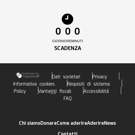
0
0
0
GIORNI
ORE
MINUTI
SCADENZA
Dati societari
Privacy
Informativa cookies
Requisiti di sistema
Policy
Vantaggi fiscali
Accessibilità
FAQ
Chi siamo
Donare
Come aderire
Aderire
News
Contatti