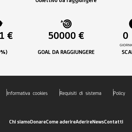
Obiettivo da raggiungere
1 €
50000 €
0
GIORNI
0%)
GOAL DA RAGGIUNGERE
SCA
Informativa cookies
Requisiti di sistema
Policy
Chi siamo
Donare
Come aderire
Aderire
News
Contatti