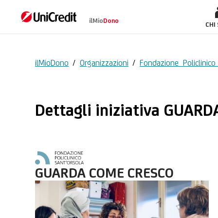
ilMio
Dono
GUARDA COME CRE
CHI
ilMioDono
/
Organizzazioni
/
Fondazione Policlinic
Dettagli iniziativa GUA
GUARDA COME CRESCO