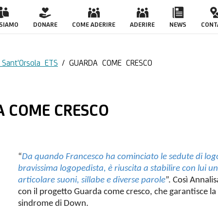
SCO
 SIAMO
DONARE
COME ADERIRE
ADERIRE
NEWS
CONT
o Sant'Orsola ETS
/
GUARDA COME CRESCO
RDA COME CRESCO
“
Da quando Francesco ha cominciato le sedute di logop
bravissima logopedista, è riuscita a stabilire con lui 
articolare suoni, sillabe e diverse parole
”. Così Annali
con il progetto Guarda come cresco, che garantisce la 
sindrome di Down.