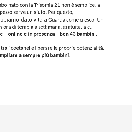
mbo nato con la Trisomia 21 non è semplice, a
Spesso serve un aiuto.
Per questo,
abbiamo dato vita a
Guarda come cresco. Un
n’ora di terapia a settimana, gratuita, a cui
ge – online e in presenza – ben 43 bambini
.
tra i coetanei e liberare le proprie potenzialità.
 ampliare a sempre più bambini!