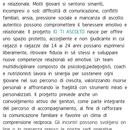
e relazionale. Molti giovani si sentono smarriti,
incompresi o soli: difficoltà di comunicazione, conflitti
familiari, ansia, pressione sociale e mancanza di ascolto
autentico possono compromettere il benessere emotivo e
relazionale.
Il progetto
IO TI ASCOLTO
nasce per offrire
uno spazio protetto, accogliente e non giudicante in cui
ragazzi e ragazze dai 14 ai 24 anni possano esprimersi
liberamente, ritrovare fiducia in sé stessi e sviluppare
nuove competenze relazionali ed emotive.
Un team
multidisciplinare composto da psicologi,pedagogisti, coach
e nutrizionisti lavora in sinergia per sostenere ogni
giovane nel suo percorso di crescita, valorizzando risorse
personali e affrontando le fragilità con strumenti mirati e
personalizzati. Il progetto prevede anche un
coinvolgimento attivo dei genitori, come parte integrante
del percorso di accompagnamento, al fine di rafforzare
la comunicazione familiare e favorire un clima di
comprensione reciproca.
Gli incontri possono svolgersi on
line o in presenza presso le nostre sedi operative.