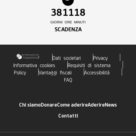
38
11
18
GIORNI
ORE
MINUTI
SCADENZA
Dati societari
Privacy
Informativa cookies
Requisiti di sistema
Policy
Vantaggi fiscali
Accessibilità
FAQ
Chi siamo
Donare
Come aderire
Aderire
News
Contatti