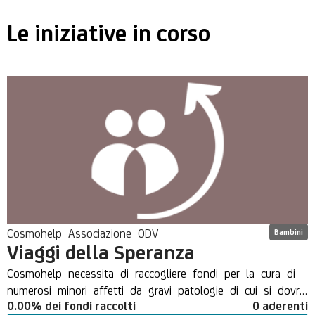
Le iniziative in corso
Cosmohelp Associazione ODV
Bambini
Viaggi della Speranza
Cosmohelp necessita di raccogliere fondi per la cura di
numerosi minori affetti da gravi patologie di cui si dovrà
0.00% dei fondi raccolti
0 aderenti
occupare nell'arco dell'anno. Si tratta per lo più di