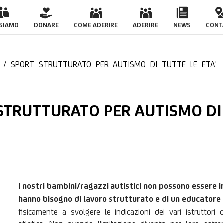
 PER AUTISMO DI TU
 SIAMO
DONARE
COME ADERIRE
ADERIRE
NEWS
CONT
/
SPORT STRUTTURATO PER AUTISMO DI TUTTE LE ETA'
RT STRUTTURATO PER AUTISMO DI
I nostri bambini/ragazzi autistici non possono essere i
hanno bisogno di lavoro strutturato e di un educatore
fisicamente a svolgere le indicazioni dei vari istruttor
atletica. Non avendo l'imitazione diventa per loro estr