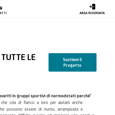
TTE LE ETA'
ATTI
AREA RISERVATA
 TUTTE LE
Sostieni Il
Progetto
nseriti in gruppi sportivi di normodotati perché'
che stia di fianco a loro per aiutarli anche
i che possono essere di nuoto, arrampicata e
emamente difficile riuscire ad imparare uno sport e