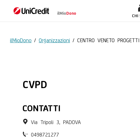
ilMio
Dono
CENTRO VENETO P
CHI
ilMioDono
/
Organizzazioni
/
CENTRO VENETO PROGETT
CVPD
CONTATTI
Via Tripoli 3, PADOVA
0498721277