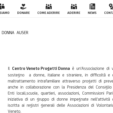
ROGETTI DONNA AUSE
 SIAMO
DONARE
COME ADERIRE
ADERIRE
NEWS
CONT
I DONNA AUSER
Il
è un'Associazione di v
Centro Veneto Progetti Donna
sostegno a donne, italiane e straniere, in difficoltà e c
maltrattamento intrafamiliare attraverso progetti di pre
anche in collaborazione con la Presidenza del Consiglio de
Enti locali,scuole, quartieri, associazioni, Commissioni Par
iniziativa di un gruppo di donne impegnate nell'attività
iscritta ai registri generali delle Associazioni di Volon
Veneto.