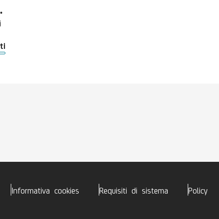
RTIGIANALI
i
ti
i
Informativa cookies
Requisiti di sistema
Policy