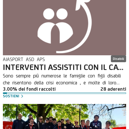
AIASPORT ASD APS
Disabili
INTERVENTI ASSISTITI CON IL CAVALLO: UNA RISORSA PER IL TERRITORIO - 5° edizione
Sono sempre più numerose le famiglie con figli disabili
che risentono della crisi economica , e molte di loro
3.00% dei fondi raccolti
28 aderenti
non riescono più a sostenere le spese sociali
e riabilitative dei propri figli, tra cui l'attività di
SOSTIENI
riabilitazione equestre. L'ASD AIASPORT APS
intende andare incontro alle sempre più numerose
richieste dei ragazzi con handicap che vorrebbero
accedere al nostro servizio equestre, ma non hanno i