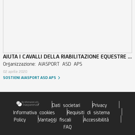
atleti disabili per l’equitazione con attività mirate ad una
loro progressiva “autonomia” dal nucleo familiare e una
conquista di énturage di amicizie, di luoghi di
divertimento e di dialogo e momenti di crescita propri,
proponendo loro attività e iniziative volte ad accrescere
e rinforzare i loro rapporti sociali ed uno scambio di
esperienze, nonché a favorire la loro partecipazione
attiva a momenti di svago e di tempo libero.
AIUTA I CAVALLI DELLA RIABILITAZIONE EQUESTRE AIASPORT ONLUS
Organizzazione: AIASPORT ASD APS
02 aprile 2020
SOSTIENI AIASPORT ASD APS
Dati societari
Privacy
Informativa cookies
Requisiti di sistema
Policy
Vantaggi fiscali
Accessibilità
FAQ