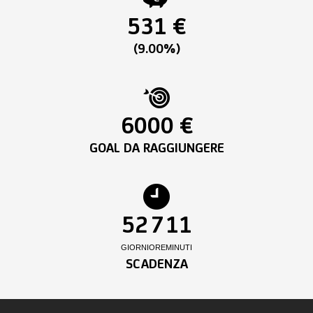
531 €
(9.00%)
6000 €
GOAL DA RAGGIUNGERE
52
7
11
GIORNI
ORE
MINUTI
SCADENZA