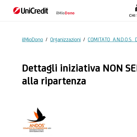
ilMio
Dono
NON SEI SOLA – Un s
CHI
ilMioDono
/
Organizzazioni
/
COMITATO A.N.D.O.S.
Dettagli iniziativa NON SE
alla ripartenza