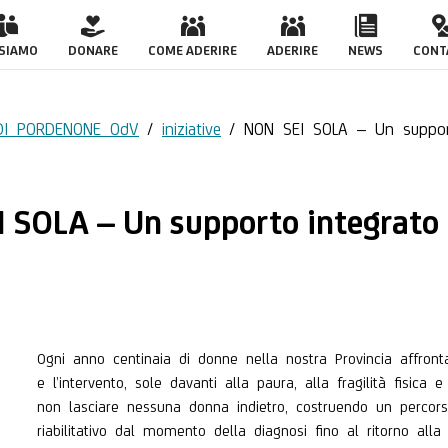
upporto integrato dal
 SIAMO
DONARE
COME ADERIRE
ADERIRE
NEWS
CONT
 DI PORDENONE OdV
/
iniziative
/
NON SEI SOLA – Un supporto
I SOLA – Un supporto integrato 
Ogni anno centinaia di donne nella nostra Provincia affron
e l’intervento, sole davanti alla paura, alla fragilità fisic
non lasciare nessuna donna indietro, costruendo un perco
riabilitativo dal momento della diagnosi fino al ritorno alla 