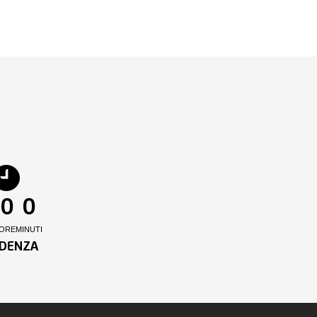
0
0
ORE
MINUTI
DENZA