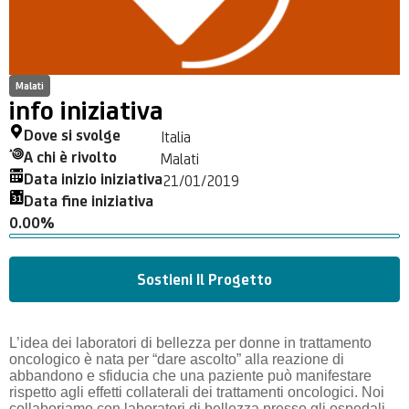
Malati
info iniziativa
Dove si svolge
Italia
A chi è rivolto
Malati
Data inizio iniziativa
21/01/2019
Data fine iniziativa
0.00%
Sostieni Il Progetto
L’idea dei laboratori di bellezza per donne in trattamento
oncologico è nata per “dare ascolto” alla reazione di
abbandono e sfiducia che una paziente può manifestare
rispetto agli effetti collaterali dei trattamenti oncologici. Noi
collaboriamo con laboratori di bellezza presso gli ospedali