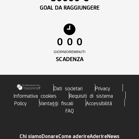
GOAL DA RAGGIUNGERE
0
0
0
GIORNI
ORE
MINUTI
SCADENZA
Dati societari
Privacy
Informativa cookies
Requisiti di sistema
Policy
Vantaggi fiscali
Accessibilità
FAQ
Chi siamo
Donare
Come aderire
Aderire
News