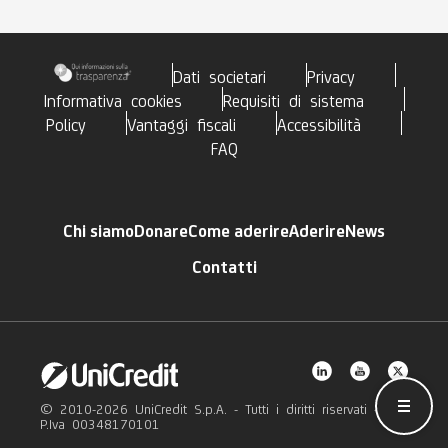
Dati societari
Privacy
Informativa cookies
Requisiti di sistema
Policy
Vantaggi fiscali
Accessibilità
FAQ
Chi siamo
Donare
Come aderire
Aderire
News
Contatti
Hamb
© 2010-2026 UniCredit S.p.A. - Tutti i diritti riservati -
P.Iva 00348170101
AR
RISE